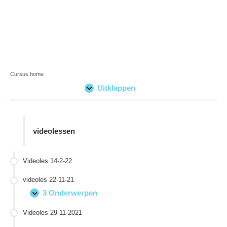
Cursus home
Uitklappen
L
e
s
s
e
videolessen
n
Videoles 14-2-22
videoles 22-11-21
3 Onderwerpen
v
U
i
i
Videoles 29-11-2021
d
t