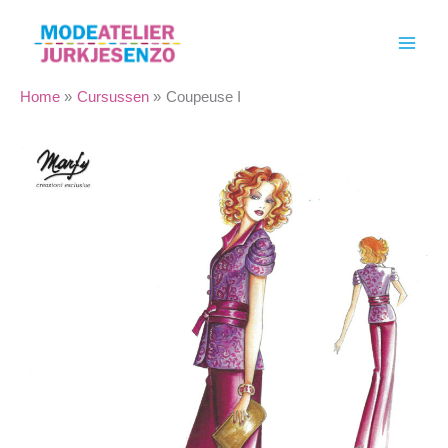
Ga
naar
de
inhoud
Home
Cursussen
Coupeuse I